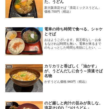
た、うどん
新大阪浪花そば「浪花ミックスうどん」
価格:700円（税込）
電車の待ち時間で食べる、シャケ
麺類
とそば
おはようございます。貧乏暇なし‥お金
もなければ時間も無い。電車が来るまで
のちょっとした時間も有効にしたい、そ
んな時に
カリカリと香ばしく「油かす」
麺類
が、うどんだしに合う～浪速そば
名物
かすうどん価格:960円（税込）
のど越しと肉汁の旨みが良しな、
麺類
浪花そばの「つけうどん」