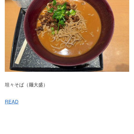
坦々そば（麺大盛）
READ