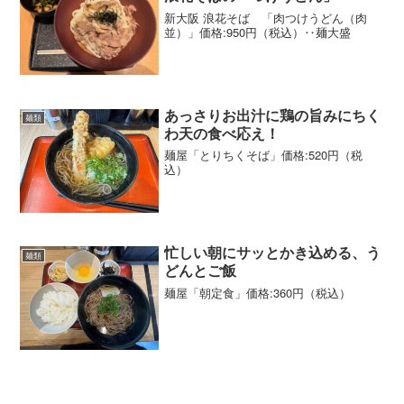
新大阪 浪花そば 「肉つけうどん（肉
並）」価格:950円（税込）‥麺大盛
あっさりお出汁に鶏の旨みにちく
麺類
わ天の食べ応え！
麺屋「とりちくそば」価格:520円（税
込）
忙しい朝にサッとかき込める、う
麺類
どんとご飯
麺屋「朝定食」価格:360円（税込）