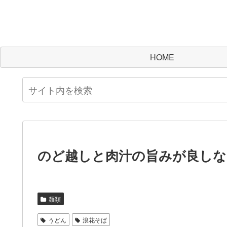
HOME
のど越しと肉汁の旨みが良しな
麺類
うどん
浪花そば