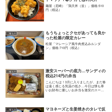
麺屋（尼崎）「鶏天丼（並）」価格:510
円（税込）
もうちょっとクセがあっても良か
ご飯もの
った松屋の限定カレー
松屋「マレーシア風牛肉煮込みルンダ
ン」価格:710円（税込）
激安スーパーの底力…サンディの
ご飯もの
税込214円の弁当
こんにちは！3月に入りましたが、まだ春
は遠く感じる気温の低さ…今日は懐も寒
いお財布に優しいお弁当を激安のスーパ
ーから
マヨネーズと生姜焼きのタレで反
ご飯もの